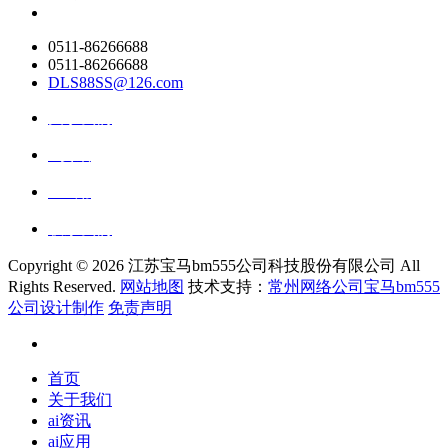
0511-86266688
0511-86266688
DLS88SS@126.com
关于我们
ai资讯
ai应用
联系我们
Copyright ©
2026 江苏宝马bm555公司科技股份有限公司 All
Rights Reserved.
网站地图
技术支持：
常州网络公司宝马bm555
公司设计制作
免责声明
首页
关于我们
ai资讯
ai应用