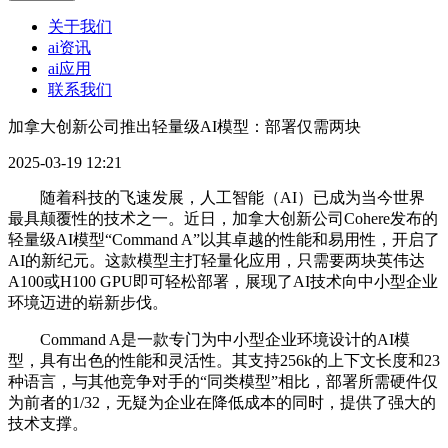
关于我们
ai资讯
ai应用
联系我们
加拿大创新公司推出轻量级AI模型：部署仅需两块
2025-03-19 12:21
随着科技的飞速发展，人工智能（AI）已成为当今世界
最具颠覆性的技术之一。近日，加拿大创新公司Cohere发布的
轻量级AI模型“Command A”以其卓越的性能和易用性，开启了
AI的新纪元。这款模型主打轻量化应用，只需要两块英伟达
A100或H100 GPU即可轻松部署，展现了AI技术向中小型企业
环境迈进的崭新步伐。
Command A是一款专门为中小型企业环境设计的AI模
型，具有出色的性能和灵活性。其支持256k的上下文长度和23
种语言，与其他竞争对手的“同类模型”相比，部署所需硬件仅
为前者的1/32，无疑为企业在降低成本的同时，提供了强大的
技术支撑。