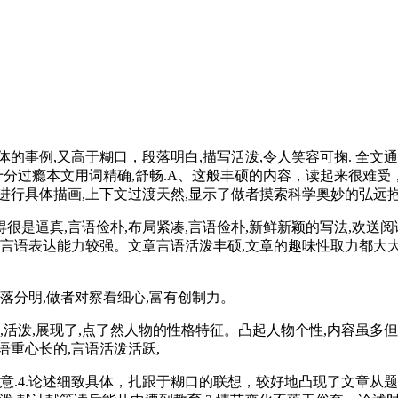
事例,又高于糊口，段落明白,描写活泼,令人笑容可掬. 全文通
十分过瘾本文用词精确,舒畅.A、这般丰硕的内容，读起来很难
进行具体描画,上下文过渡天然,显示了做者摸索科学奥妙的弘远
逼真,言语俭朴,布局紧凑,言语俭朴,新鲜新颖的写法,欢送
语，言语表达能力较强。文章言语活泼丰硕,文章的趣味性取力都
分明,做者对察看细心,富有创制力。
活泼,展现了,点了然人物的性格特征。凸起人物个性,内容虽多
语重心长的,言语活泼活跃,
4.论述细致具体，扎跟于糊口的联想，较好地凸现了文章从题.`