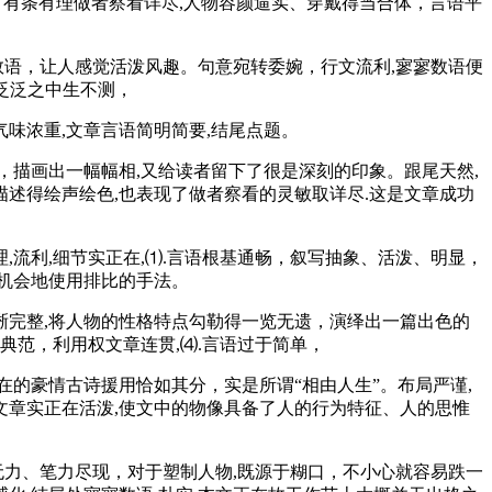
述时有条有理做者察看详尽,人物容颜逼实、穿戴得当合体，言语平
数语，让人感觉活泼风趣。句意宛转委婉，行文流利,寥寥数语便
泛泛之中生不测，
味浓重,文章言语简明简要,结尾点题。
描画出一幅幅相,又给读者留下了很是深刻的印象。跟尾天然,
却描述得绘声绘色,也表现了做者察看的灵敏取详尽.这是文章成功
流利,细节实正在,⑴.言语根基通畅，叙写抽象、活泼、明显，
失机会地使用排比的手法。
晰完整,将人物的性格特点勾勒得一览无遗，演绎出一篇出色的
典范，利用权文章连贯,⑷.言语过于简单，
的豪情古诗援用恰如其分，实是所谓“相由人生”。布局严谨,
文章实正在活泼,使文中的物像具备了人的行为特征、人的思惟
辟无力、笔力尽现，对于塑制人物,既源于糊口，不小心就容易跌一