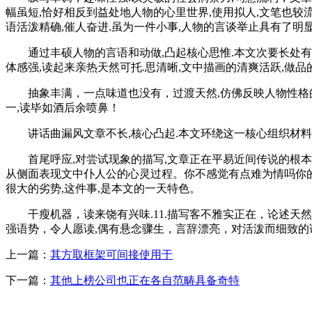
幅虽短,恰好相反到益处地人物的心里世界,使用拟人,文笔也较
语活泼精确,催人奋进.虽为一件小事,人物的言谈举止具有了
通过丰硕人物的言语和动做,凸起核心思惟.本文次要长处有三:
体感强,读起来亲热天然可托.思清晰,文中描画的清爽活跃,做品
抽象丰满，一点味道也没有，过渡天然,仿佛反映人物性格的一
一,读毕如酒后余喷鼻！
讲话曲漏风文章不长,核心凸起.本文环绕这一核心组织材料,
首尾呼应,对尝试现象的描写,文章正在平易近间传说的根本上
从侧面表现文中仆人公的心灵过程。你不感觉有点难为情吗你的
很大的劣势,这件事,是本文的一天特色。
干瘦机器，读来饶有兴味.11.描写客不雅实正在，论述天然活
强语势，令人愿读,偶有悬念骤生，言辞漂亮，对活泼而细致的
上一篇：
其方取框架可间接使用于
下一篇：
其他上榜公司也正在各自范畴具备奇特