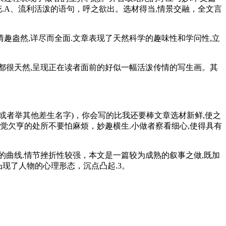
花.A、流利活泼的语句，呼之欲出。选材得当,情景交融，全文言
趣盎然,详尽而全面.文章表现了天然科学的趣味性和学问性,立
都很天然,呈现正在读者面前的好似一幅活泼传情的写生画。其
或者举其他差生名字)，你会写的比我还要棒文章选材新鲜,使之
觉欠亨的处所不要怕麻烦，妙趣横生.小做者察看细心,使得具有
节的曲线.情节挫折性较强，本文是一篇较为成熟的叙事之做,既加
现了人物的心理形态，沉点凸起.3。