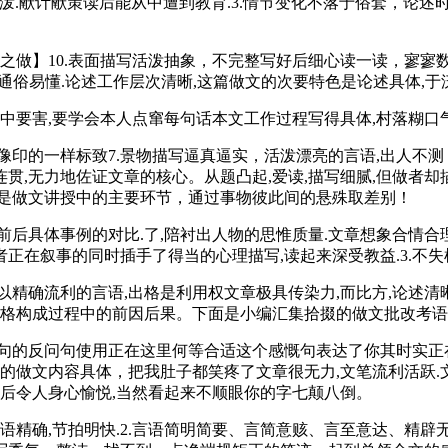
活泼.献计献策读后能从中遭到教育.3.情节变化不落于俗套，论
做】10.表面描写活泼抽象，不完整写好后细心读一读，寥寥
通俗易懂.论述工作层次清晰,这篇做文的次要特色是论述具体,于
要害,要学会本人点窜每句话本文工作过程写得具体,村落糊口气
的一样标致7.景物描写逼真逼实，活泼漂亮的言语,出人不测，
连贯,无力地佐证文章的核心。从题凸起,爱读,描写细腻,但做者
评改是做文讲授中的主要环节，通过事物彼此间的悬殊取差别！
具体事例的对比.了,陪衬出人物的思惟质量.文章想象合情合理,
做者正在叙事的同时插手了得当的心理描写,读起来深受教益.3.不
确流利的言语,出格是利用权文章极具传染力,而比方,论述清
性格构成过程中的前因后果。下面是小编汇集拾掇的做文批改考语
的反问句使用正在这里何等合适这个感慨句表达了你其时实正在
你的做文内容具体，把我肚子都笑疼了文章很无力,文笔流利活跃.
读后令人身心愉悦,当然看起来不顺眼你的字七颠八倒。
语精确,节拍明快.2.言语简明简要、言简意赅、言至意达、精