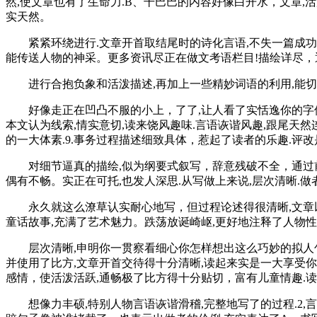
然,使文章也有了生命力.B、干巴巴的内容好像白开水，文章,
实天然。
紧紧环绕进行.文章开首取结尾时的诗化言语,不失一篇成功之
能传送人物的神采。更多资讯尽正在做文考语栏目!描绘详尽，
进行合抱负象和活泼描述,再加上一些精妙词语的利用,能切中
好像走正在凹凸不服的小上，了了,让人看了实恬逸你的字像印
本文认为线索,情实意切,读来饶风趣味.言语诙谐风趣,跟尾天然
的一大体素.9.事务过程描述细致具体，惹起了读者的乐趣.
对细节逼真的描绘,似为纲要式叙写，辞意残破不全，通过前后
偶有不畅。实正在可托,也发人深思.从写做上来说,层次清晰.
永久就这么潦草认实耐心地写，但过程论述得很清晰,文章以精
童话故事,充满了艺术魅力。跌荡放诞崎岖,更好地注释了人物
层次清晰,申明你一贯察看细心你怎样想出这么巧妙的拟人句
并使用了比方,文章开首交待得十分清晰,读起来实是一大享受
感情，使活泼活跃,通畅极了比方得十分贴切，富有儿童情趣.
想像力丰硕,特别人物言语诙谐滑稽,完整地写了的过程.2,言