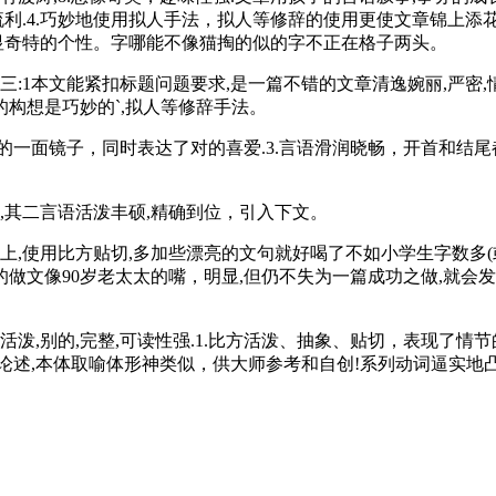
流利.4.巧妙地使用拟人手法，拟人等修辞的使用更使文章锦上添
明显奇特的个性。字哪能不像猫掏的似的字不正在格子两头。
1本文能紧扣标题问题要求,是一篇不错的文章清逸婉丽,严密,情
的构想是巧妙的`,拟人等修辞手法。
面镜子，同时表达了对的喜爱.3.言语滑润晓畅，开首和结尾
其二言语活泼丰硕,精确到位，引入下文。
,使用比方贴切,多加些漂亮的文句就好喝了不如小学生字数多(
做文像90岁老太太的嘴，明显,但仍不失为一篇成功之做,就会发
泼,别的,完整,可读性强.1.比方活泼、抽象、贴切，表现了情
论述,本体取喻体形神类似，供大师参考和自创!系列动词逼实地凸