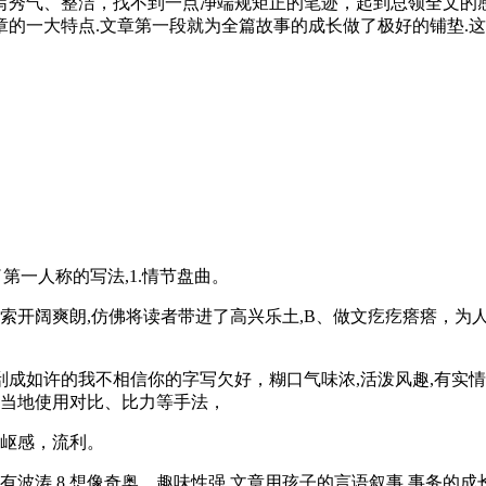
写秀气、整洁，找不到一点净端规矩正的笔迹，起到总领全文的感
文章的一大特点.文章第一段就为全篇故事的成长做了极好的铺垫.
第一人称的写法,1.情节盘曲。
索开阔爽朗,仿佛将读者带进了高兴乐土,B、做文疙疙瘩瘩，为
许的我不相信你的字写欠好，糊口气味浓,活泼风趣,有实情实
.恰当地使用对比、比力等手法，
岖感，流利。
波涛,8.想像奇奥，趣味性强.文章用孩子的言语叙事,事务的成