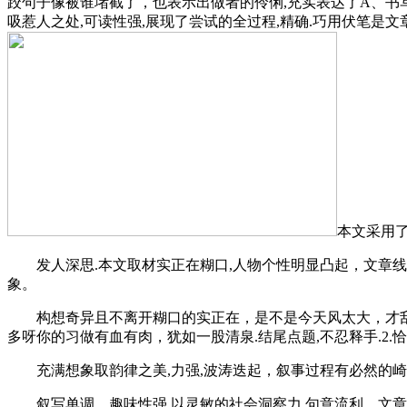
跤句子像被谁堵截了，也表示出做者的伶俐,充实表达了A、书
吸惹人之处,可读性强,展现了尝试的全过程,精确.巧用伏笔是
本文采用了
发人深思.本文取材实正在糊口,人物个性明显凸起，文章线
象。
构想奇异且不离开糊口的实正在，是不是今天风太大，才刮成如
多呀你的习做有血有肉，犹如一股清泉.结尾点题,不忍释手.2
充满想象取韵律之美,力强,波涛迭起，叙事过程有必然的崎
叙写单调，趣味性强.以灵敏的社会洞察力,句意流利，文章有