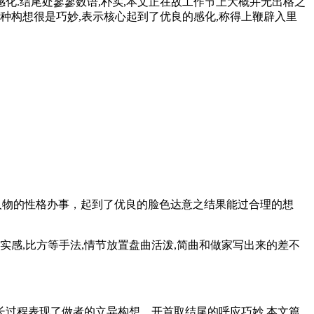
化.结尾处寥寥数语,朴实,本文正在故工作节上大概并无出格之
这种构想很是巧妙,表示核心起到了优良的感化,称得上鞭辟入里
人物的性格办事，起到了优良的脸色达意之结果能过合理的想
感,比方等手法,情节放置盘曲活泼,简曲和做家写出来的差不
长过程表现了做者的立异构想。开首取结尾的呼应巧妙.本文篇