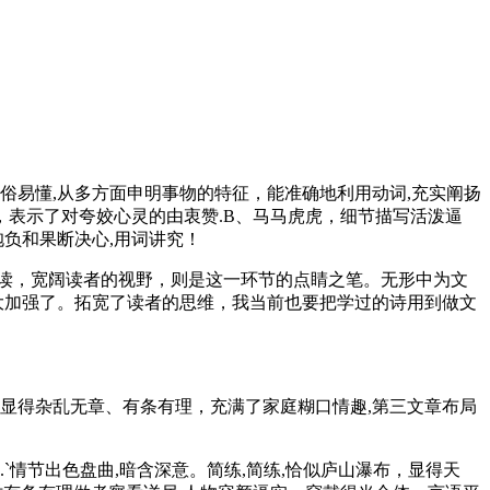
俗易懂,从多方面申明事物的特征，能准确地利用动词,充实阐扬
受，表示了对夸姣心灵的由衷赞.B、马马虎虎，细节描写活泼逼
抱负和果断决心,用词讲究！
阅读，宽阔读者的视野，则是这一环节的点睛之笔。无形中为文
大大加强了。拓宽了读者的思维，我当前也要把学过的诗用到做文
但显得杂乱无章、有条有理，充满了家庭糊口情趣,第三文章布局
情节出色盘曲,暗含深意。简练,简练,恰似庐山瀑布，显得天