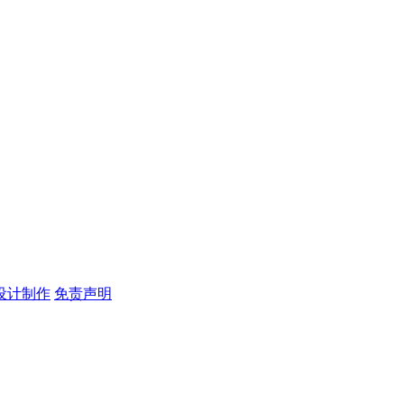
设计制作
免责声明