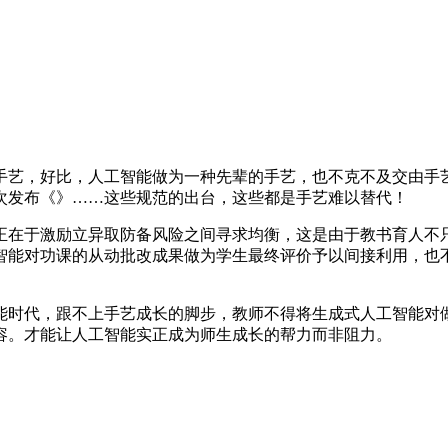
，好比，人工智能做为一种先辈的手艺，也不克不及交由手艺替
此次发布《》……这些规范的出台，这些都是手艺难以替代！
在于激励立异取防备风险之间寻求均衡，这是由于教书育人不只
智能对功课的从动批改成果做为学生最终评价予以间接利用，也
时代，跟不上手艺成长的脚步，教师不得将生成式人工智能对做
容。才能让人工智能实正成为师生成长的帮力而非阻力。