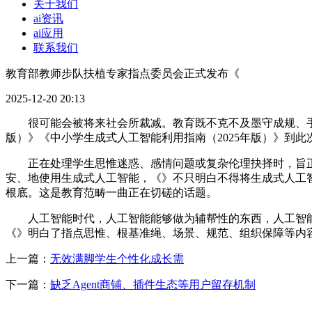
关于我们
ai资讯
ai应用
联系我们
教育部教师步队扶植专家指点委员会正式发布《
2025-12-20 20:13
很可能会被将来社会所裁减。教育既不克不及墨守成规、手艺
版）》《中小学生成式人工智能利用指南（2025年版）》到
正在处理学生思惟迷惑、感情问题或复杂伦理抉择时，旨正
安、地使用生成式人工智能，《》不只明白不得将生成式人工
根底。这是教育范畴一曲正在切磋的话题。
人工智能时代，人工智能能够做为辅帮性的东西，人工智能
《》明白了指点思惟、根基准绳、场景、规范、组织保障等内
上一篇：
无效满脚学生个性化成长需
下一篇：
缺乏Agent商铺、插件生态等用户留存机制