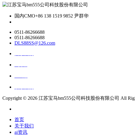
国内CMO
+86 138 1519 9852 尹群华
0511-86266688
0511-86266688
DLS88SS@126.com
关于我们
ai资讯
ai应用
联系我们
Copyright ©
2026 江苏宝马bm555公司科技股份有限公司 All Rights 
首页
关于我们
ai资讯