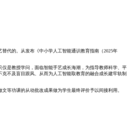
代的。从发布《中小学人工智能通识教育指南（2025年
仅是教授学问，面临智能手艺成长海潮，为指导教师科学、平
不克不及盲目跟风、从而为人工智能取教育的融合成长建牢轨制
文等功课的从动批改成果做为学生最终评价予以间接利用。