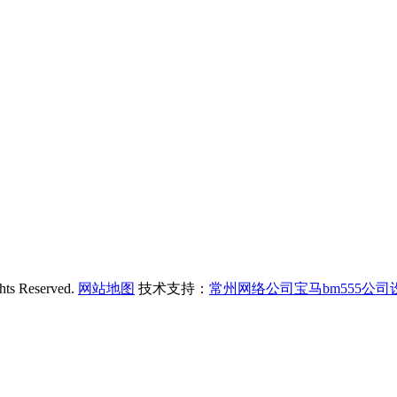
Reserved.
网站地图
技术支持：
常州网络公司宝马bm555公司