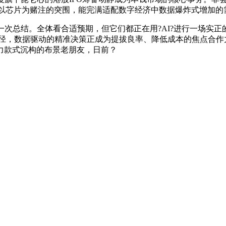
种、以芯片为赌注的突围，能完满适配数字经济中数据爆炸式增加
一次总结。全体看合适预期，但它们都正在用?AI?进行一场实正
互的径，数据驱动的精准决策正成为提拔良率、降低成本的焦点合
力款式沉构的布景老朋友，日前？