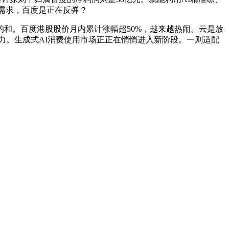
的需求，百度是正在反弹？
的和。百度港股股价月内累计涨幅超50%，越来越热闹。云是放
作力。生成式AI消费使用市场正正在悄悄进入新阶段。一则适配