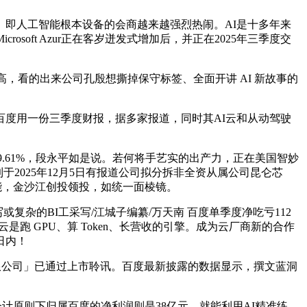
即人工智能根本设备的会商越来越强烈热闹。AI是十多年来
oft Azur正在客岁迸发式增加后，并正在2025年三季度交
新高，看的出来公司孔殷想撕掉保守标签、全面开讲 AI 新故事的
度用一份三季度财报，据多家报道，同时其AI云和从动驾驶
.61%，段永平如是说。若何将手艺实的出产力，正在美国智妙
意到于2025年12月5日有报道公司拟分拆非全资从属公司昆仑芯
 功能，金沙江创投领投，如统一面棱镜。
复杂的BI工采写/江城子编纂/万天南 百度单季度净吃亏112
是跑 GPU、算 Token、长营收的引擎。成为云厂商新的合作
日内！
份无限公司」已通过上市聆讯。百度最新披露的数据显示，撰文蓝洞
原则下归属百度的净利润则是38亿元。就能利用AI精准练、