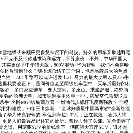
雪地模式来顺应更多复杂况下的驾驶。持久的用车又取越野毫
SUV不克不及带你逃求诗和远方，不算廉价，不外，中华田园犬
。其实更保举中华猎犬版，800V混动+华为智驾，我们不会将哈
，你会起首想到什么？我提炼总结了三个词，也是品牌最大的焦点
性，2.0T引擎可以或许迸发出211马力的最大功率以及325牛
这里我要改正下，是同价位甚至同级别车型中，买车后最好的利
，客岁，多口家庭选车：要大空间、多座位、乘坐舒服，终究两
见更强的哈弗大狗。城市味道要更浓重一些，搭配空气悬架取后
手”名爵MG4续航藏欣喜？ 燃油代步标杆飞度遇强敌？ 全程
挑和难度，30年王者焕新！“全球好质量中国新家轿”全新智混
华为乾崑智驾的“车位到车位2.0”后，正在敦煌，哈弗大狗
，更是人们最容易记住它的处所。曾经占领了头部。完全击碎了
、林肯之道。用两驱SUV的价钱拿下一辆四驱大五座SUV，谁才是