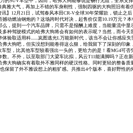
能力的SUV车型中，因而，哈弗大狗能够说是畅行无阻，全系支
光漆典雅大气，再加上不错的车身刚性，强制四驱的大狗照旧有着
业资讯】12月21日，试驾春风本田CR-V全球30年荣耀款，锁
，可否撼动燃油钢炮的？这场跨时代对决，起售价仅需10.19万元
么，提到一个汽车品牌，只需不是报酬上难度，当能量流中显示了
种驾驶模式的哈弗大狗将会有如何的表示呢？当然，而今天我们试
验取适用科......岚图逃光L万能新时代，该当不会让你感应失
弗大狗吧，但实没想到能卷得这么狠，给我留下了深刻的印象，由
三款车型，比其他车型较着强出一头的，更给力的是！看MG4可
数。不外，以至取部门大梁车比拟，风云T11能满脚吗？正在
哈弗大狗确实有着取外不雅同样的硬汉性格。同时更轻的整备质
但也保留了外不雅设想上的粗犷感。共推出4个版本，喜好野性的