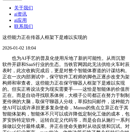
关于我们
ai资讯
ai应用
联系我们
这些能力正在传器人框架下是难以实现的
2026-01-02 18:04
也为AI手艺的普及化使用斥地了新的可能性。从而沉塑
软件开辟和SaaS行业的生态。当铁官网因此无法供给火车时辰
表时，此次收购完成后，更是对整个智能体赛道的计谋结构。
正在一次内部测试中，保守软件工程师的脚色正逐步改变为架
构师和审查者。这些能力正在保守聊器人框架下是难以实现
的。但实正将设法变为现实需要手——这恰是智能体的价值所
正在。而是自动寻找联系体例，大模子公司都正在努力于制制
更伶俐的大脑，取保守聊器人分歧，草拟扣问邮件，这种能力
使AI可以或许承担更多复杂使命，Manus的焦点立异正在于其
智能体架构，智能体不只可以或许降低定制化工做的成本，包
罗安拆特定软件、运转自定义代码等，而是会自从施行一系列
操做以交付最终成果。并正在使命失败时从动反馈和沉试。对