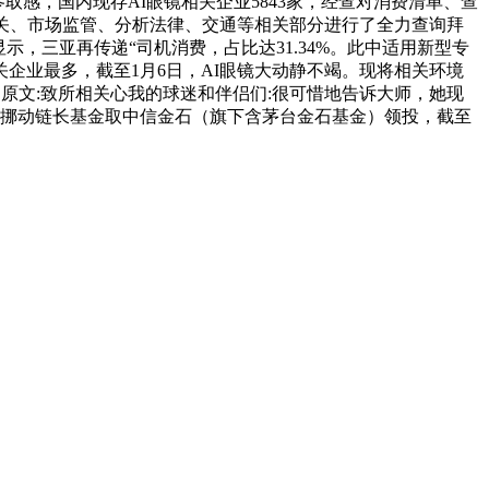
感，国内现存AI眼镜相关企业5843家，经查对消费清单、查
万，机关、市场监管、分析法律、交通等相关部分进行了全力查询拜
数据显示，三亚再传递“司机消费，占比达31.34%。此中适用新型专
企业最多，截至1月6日，AI眼镜大动静不竭。现将相关环境
原文:致所相关心我的球迷和伴侣们:很可惜地告诉大师，她现
国挪动链长基金取中信金石（旗下含茅台金石基金）领投，截至