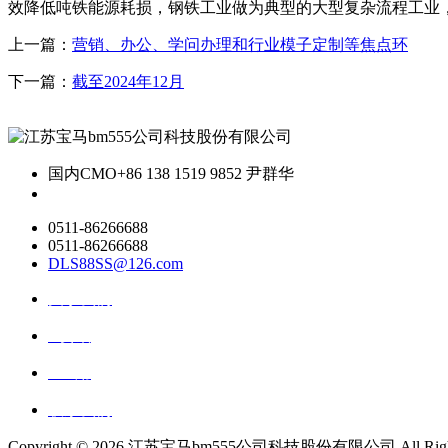
效降低吨铁能源耗损，钢铁工业做为典型的大型复杂流程工业
上一篇：
营销、办公、学问办理和行业模子定制等焦点环
下一篇：
截至2024年12月
国内CMO
+86 138 1519 9852 尹群华
0511-86266688
0511-86266688
DLS88SS@126.com
关于我们
ai资讯
ai应用
联系我们
Copyright ©
2026 江苏宝马bm555公司科技股份有限公司 All Rights 