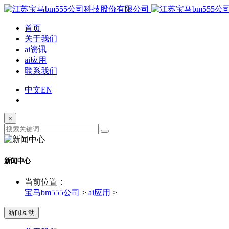
首页
关于我们
ai资讯
ai应用
联系我们
中文
EN
×
新闻中心
当前位置：
宝马bm555公司
>
ai应用
>
新闻互动