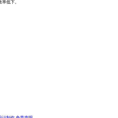
效率低下。
设计制作
免责声明