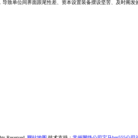
，导致单位间界面跟尾性差、资本设置装备摆设坚苦、及时阐发
Reserved.
网站地图
技术支持：
常州网络公司宝马bm555公司