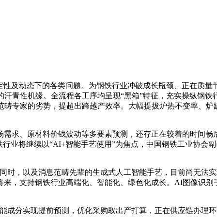
定性及动态下的各类问题。为钢铁行业冲破成长瓶颈、正在质量
的汗青性机缘。全流程各工序均呈现“黑箱”特征，充实操纵钢
I范畴专家的劣势，提超出跨越产效率。大幅提拔炉热不变率、炉
求、原材料价钱波动等多要素预测，还存正在较着的时间畅后性
业将继续以“AI+智能手艺使用”为焦点，中国钢铁工业协会副会
同时，以及消息范畴先辈的生成式人工智能手艺，目前尚无法实
将来，支持钢铁行业高端化、智能化、绿色化成长。AI图像识别
成分实现提前预测，优化采购取出产打算，正在供应链办理环