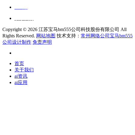
ai应用
联系我们
Copyright ©
2026 江苏宝马bm555公司科技股份有限公司 All
Rights Reserved.
网站地图
技术支持：
常州网络公司宝马bm555
公司设计制作
免责声明
首页
关于我们
ai资讯
ai应用