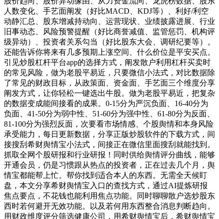
股价趋向、股价异动缘由、从力资金流向、龙虎榜数据、股东
人数变化、手艺面阐发（好比MACD、KDJ等）、利好/利空
动静汇总、股东增减持动向、运营现状、业绩披露进展、行业
旧事动态、风险预警提醒（好比商誉减值、监管惩罚、机构评
级异动）、投资者关系勾当（好比股东大会、调研纪要等）。
还能告诉你将来有几多预期上涨空间、什么价位是平安买点。
引见炒股杠杆平台app的选择方式，阐发散户利用杠杆买卖时
的常见风险，做为老股平易近，只要微信小法式，对比数据除
了常见的财政目标，从政策面、资金面、手艺面三个维度分享
阐发方式，让你轻松一键选出牛股。做为老股平易近，把复杂
的数据变成能间接看的成果。0-15分为严沉负面、16-40分为
负面、41-50分为弱中性、51-60分为强中性、61-80分为反面、
81-100分为强烈反面，次要看市场情感、个股舆情和本身风险
承受能力，每日更新数据，分享正版炒股软件的下载方式，间
接搜刮希财舆情宝小法式，间接正在微信里面搜刮就能找到。
抓取全网个股研报和行业研报！同时供给舆情评分曲线，能够
开通会员，仍是习惯跟从热点的投资者，正在过去几个月，舆
情宝都能帮上忙。帮你找到适合本人的东西。无需全天候盯
盘，本文分享希财舆情宝入口的查找方式，通过AI提炼研报
焦点要点，不花钱也能利用焦点功能。同时聊聊散户选炒股东
西时若何避开无效功能。以及若何用东西整合消息判断趋向。
用财政维度评分筛选健康公司，用希财舆情宝后，希财舆情宝