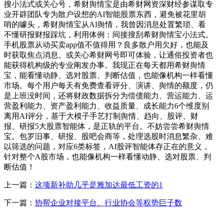
搜小法式或关心号，希财舆情宝是由希财网资深财经参谋取专
业开辟团队专为散户设想的AI智能股票东西，避免被花里胡
哨的噱头，希财舆情宝从AI舆情，我曾因消息处置繁琐、看
不懂研报财报踩坑，利用体例：间接搜刮希财舆情宝小法式。
手机股票从动买卖app值不值得用？良多散户用欠好，也能及
时获取焦点消息。或关心希财网号即可体验，让通俗投资者也
能获得机构级的专业阐发办事。我现正在每天都用希财舆情
宝，能看懂动静、选对股票、判断估值，也能像机构一样看懂
市场。每个用户每天有免费查看评分、演讲、舆情的额度，仍
是上班没时间，还将财政数据拆分为偿债能力、营运能力、运
营盈利能力、资产盈利能力、收益质量、成长能力6个维度别
离用AI评分，基于大模子手艺打制舆情、趋向、股评、财
报、研报5大股票智能体，是正轨的平台。不妨尝尝希财舆情
宝。包罗旧事、研报、股吧会商等，处理选股时消息繁杂、难
以筛选的问题，对应6类标签，AI股评智能体存正在的意义，
针对整个A股市场，也能像机构一样看懂动静、选对股票、判
断估值！
上一篇：
这项新补助几乎是雅加达最低工资的1
下一篇：
协帮企业对接平台、行业协会等权势巨子数