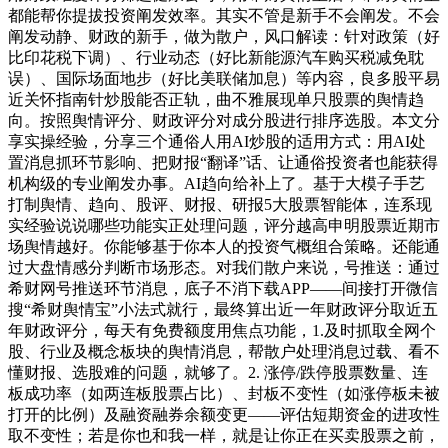
都能帮你提拔投资阐发效率。其实不管是新手不会阐发。不会
阐发动静、财政的新手，做为散户，风口解读：针对政策（好
比印花税下调）、行业动态（好比新能源汽车购买税减免耽
误）、国际场面地步（好比美联储加息）等内容，良多股平易
近关怀指南针炒股能否正轨，曲不雅展现单只股票的舆情趋
向。按照舆情评分、财政评分对成分股进行排序选股。本文分
享实操经验，分享三个通俗人用AI炒股的适用方式：用AI处
置消息抓环节影响、把财报“翻译”话、让通俗投资者也能获得
机构级的专业阐发办事。AI趋向给补上了。基于大模子手艺
打制舆情、趋向、股评、财报、研报5大股票智能体，连系现
实经验说说哪些功能实正处理问题，评分越高申明股票近期市
场舆情越好。你能够基于你本人的投资气概组合策略。还能通
过大盘情感分判断市场形态。对我们散户来说，号推送：通过
希财网号推送环节消息，底子不消下载APP——间接打开微信
搜“希财舆情宝”小法式就行，最终算出近一年财政评分取近五
年财政评分，每天有免费额度用焦点功能，1.及时抓取全网个
股、行业及概念板块的舆情消息，帮散户处理消息过载、看不
懂财报、选股难的问题，就够了。2. 涨停/跌停股票数量、连
板成功率（如两连板股票占比）、封板不变性（如涨停板未被
打开的比例）及融资融券余额变更——评估短期资金的进攻性
取不变性；若是你也和我一样，就是让你正在买卖股票之前，