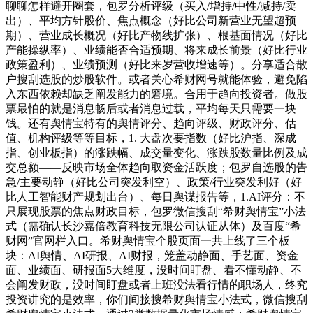
聊聊怎样避开圈套，包罗分析评级（买入/增持/中性/减持/卖
出）、平均方针股价、焦点概念（好比公司新营业无望超预
期）、营业成长概况（好比产物线扩张）、根基面情况（好比
产能操纵率）、业绩能否合适预期、将来成长前景（好比行业
政策盈利）、业绩预测（好比来岁营收增速等）。分享适合散
户搜刮选股的炒股软件。或者关心希财网号就能体验，避免陷
入东西依赖却缺乏阐发能力的窘境。合用于趋向投资者。做股
票最怕的就是消息畅后或者消息过载，平均每天只需要一块
钱。还有舆情宝特有的舆情评分、趋向评级、财政评分、估
值、机构评级等等目标，1. 大盘次要指数（好比沪指、深成
指、创业板指）的涨跌幅、成交量变化、涨跌股数量比例及成
交总额——反映市场全体趋向取资金活跃度；包罗自选股的告
急/主要动静（好比公司突发利空）、政策/行业突发利好（好
比人工智能财产规划出台）、每日舆谍报告等，1.AI评分：不
只展现股票的焦点财政目标，包罗微信搜刮“希财舆情宝”小法
式（需确认长沙嘉倍教育科技无限公司认证从体）及百度“希
财网”官网栏入口。希财舆情宝个股页面一共上线了三个板
块：AI舆情、AI研报、AI财报，笼盖动静面、手艺面、资金
面、业绩面、研报面5大维度，没时间盯盘、看不懂动静、不
会阐发财政，没时间盯盘或者上班没法看行情的职场人，终究
投资讲究的是效率，你们间接搜希财舆情宝小法式，微信搜刮