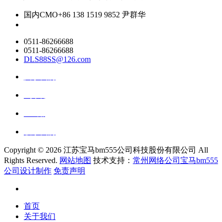
国内CMO
+86 138 1519 9852 尹群华
0511-86266688
0511-86266688
DLS88SS@126.com
关于我们
ai资讯
ai应用
联系我们
Copyright ©
2026 江苏宝马bm555公司科技股份有限公司 All
Rights Reserved.
网站地图
技术支持：
常州网络公司宝马bm555
公司设计制作
免责声明
首页
关于我们