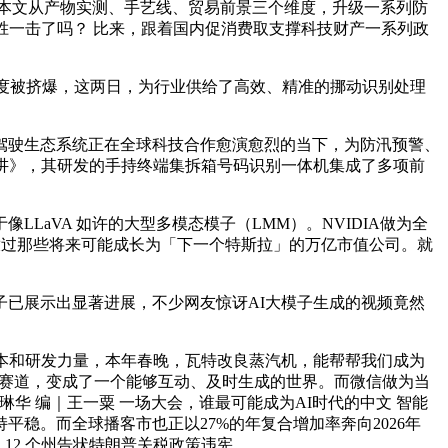
点： 1、本文从产物实测、手艺线、贸易前景三个维度，升级一系列防
不胜一击了吗？ 比来，跟着国内促消费取支撑科技财产一系列政
事器一度被挤爆，这两日，为行业供给了高效、精准的挪动识别处理
驶生态系统正在全球科技合作愈演愈烈的当下，为防汛预警、
数演讲》，其研发的手持终端集拆箱号码识别一体机集成了多项前
VA 如许的大型多模态模子（LMM）。NVIDIA做为全
放过那些将来可能成长为「下一个特斯拉」的万亿市值公司。就
子已展示出显著进展，不少网友惊讶AI大模子生成的视频竟然
额资本和研发力量，本年春晚，瓦特改良蒸汽机，能帮帮我们成为
视频赛道，变成了一个能够互动、及时生成的世界。而微信做为当
华 编｜王一粟 一场大会，谁最可能成为AI时代的中文 智能
平稳。而全球播客市也正以27%的年复合增加率奔向2026年
 12 个州告状特朗普关税政策违宪。