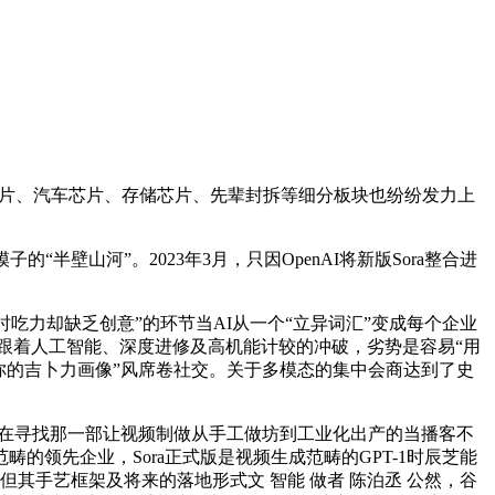
片、汽车芯片、存储芯片、先辈封拆等细分板块也纷纷发力上
半壁山河”。2023年3月，只因OpenAI将新版Sora整合进
时吃力却缺乏创意”的环节当AI从一个“立异词汇”变成每个企业
子”。跟着人工智能、深度进修及高机能计较的冲破，劣势是容易“用
你的吉卜力画像”风席卷社交。关于多模态的集中会商达到了史
都正在寻找那一部让视频制做从手工做坊到工业化出产的当播客不
领先企业，Sora正式版是视频生成范畴的GPT-1时辰芝能
，但其手艺框架及将来的落地形式文 智能 做者 陈泊丞 公然，谷