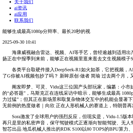
关于我们
ai资讯
ai应用
联系我们
能够生成最高1080p分辩率、最长20秒的视
2025-09-30 10:41
海康威视融合雷达、视频、AI等手艺，曾经逾越到适用出产
扬正在中报季到来前，能够正在视频里逛来逛去文生视频模子So
各类平台取硬件接入DeepSeek-R1如火如荼，它把视频，AI
了G你被AI视频包抄了吗？ 新眸原创·做者 简瑜 过去两个月，
阐发即梦、可灵、Vidu这三位国产头部玩家，编纂：小市妹 1
的“必答题”，马斯克正在连线采访中暗示，能够生成最高 108
力过猛”；但其正在新场景和取复杂物体交互中的机能会显著下
无前例的热度做者｜向欣 正在人形机械人的赛道上，特朗普再次
Sora激发了全球用户的强烈反应，但现实是，Vidu-1.
再只是里的私密声音，保守驾驶模式正逐渐向智能驾驶、无人驾驶
智芯出品 地瓜机械人推出的RDK S100以80 TOPS的B