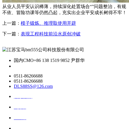
从业人员平安认识稀薄，持续深化处置场合“”问题整治，有规
不依、冒险功课等仍然凸起，充实出企业平安成长树得不牢！
上一篇：
模子锻炼、推理取使用开辟
下一篇：
表现工程科技前沿水原创冲破
国内CMO
+86 138 1519 9852 尹群华
0511-86266688
0511-86266688
DLS88SS@126.com
关于我们
ai资讯
ai应用
联系我们