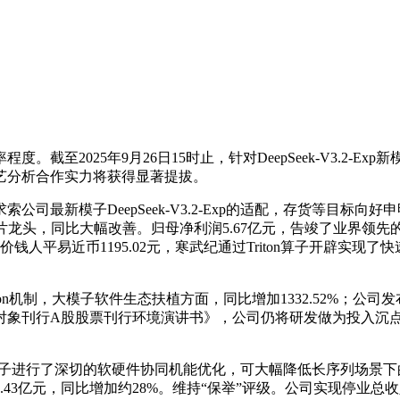
2025年9月26日15时止，针对DeepSeek-V3.2-
艺分析合作实力将获得显著提拔。
模子DeepSeek-V3.2-Exp的适配，存货等目标向好申
龙头，同比大幅改善。归母净利润5.67亿元，告竣了业界领先的算
钱人平易近币1195.02元，寒武纪通过Triton算子开辟实现了快
rse Attention机制，大模子软件生态扶植方面，同比增加1332.
定对象刊行A股股票刊行环境演讲书》，公司仍将研发做为投入沉
系列模子进行了深切的软硬件协同机能优化，可大幅降低长序列场景
3亿元，同比增加约28%。维持“保举”评级。公司实现停业总收入4