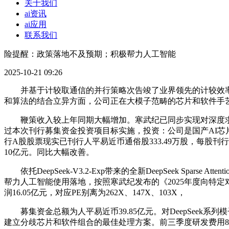
关于我们
ai资讯
ai应用
联系我们
险提醒：政策落地不及预期；积极帮力人工智能
2025-10-21 09:26
并基于计较取通信的并行策略次告竣了业界领先的计较效率程度。截至
和算法的结合立异方面，公司正在大模子范畴的芯片和软件手
鞭策收入较上年同期大幅增加。寒武纪已同步实现对深度求索公司最新
过本次刊行募集资金投资项目标实施，投资：公司是国产AI芯片
行A股股票现实已刊行人平易近币通俗股333.49万股，每股刊行价
10亿元。同比大幅改善。
依托DeepSeek-V3.2-Exp带来的全新DeepSeek Spa
帮力人工智能使用落地，按照寒武纪发布的《2025年度向特
润16.05亿元，对应PE别离为262X、147X、103X，
募集资金总额为人平易近币39.85亿元。对DeepSeek
建立分歧芯片和软件组合的最佳处理方案。前三季度研发费用8.4