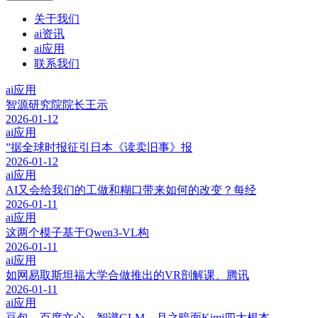
关于我们
ai资讯
ai应用
联系我们
ai应用
智源研究院院长王示
2026-01-12
ai应用
”据全球时报征引日本《读卖旧事》报
2026-01-12
ai应用
AI又会给我们的工做和糊口带来如何的改变？每经
2026-01-11
ai应用
这两个模子基于Qwen3-VL构
2026-01-11
ai应用
如网易取斯坦福大学合做推出的VR剖解课、腾讯
2026-01-11
ai应用
豆包、百度文心、智谱GLM、月之暗面Kimi四大根本