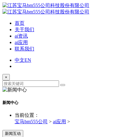
首页
关于我们
ai资讯
ai应用
联系我们
中文
EN
×
新闻中心
当前位置：
宝马bm555公司
>
ai应用
>
新闻互动