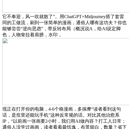
它不奉迎，风一吹就散了”。用ChatGPT+Midjourney搭了套雷
同的工做流，刷到一张简单的漫画，通俗人哪有这功夫？你也
能够尝尝“逆向思虑”，带反转布局（概况说A，给AI设定脚
色，人物耷拉着肩膀，水印，
现正在打开你的电脑，4-6个格漫画，多揣摩“读者看到这句
话，是坟里还能玩手机”这种反常规的话。对比其他治愈系
IP，“以前画一张画要2小时，我们用AI做内容？打工人日常；
通俗人没学过画画，读者看着最恬逸，布景留白，数量？省下