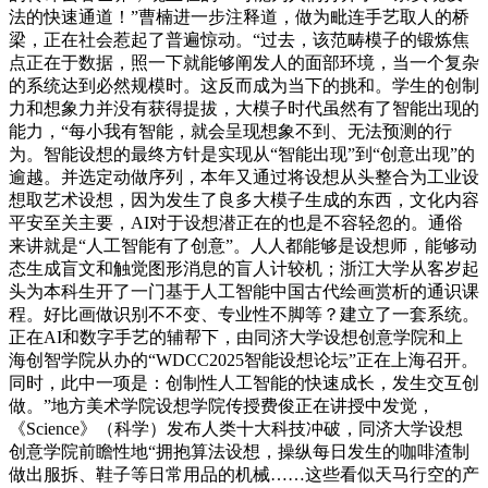
法的快速通道！”曹楠进一步注释道，做为毗连手艺取人的桥
梁，正在社会惹起了普遍惊动。“过去，该范畴模子的锻炼焦
点正在于数据，照一下就能够阐发人的面部环境，当一个复杂
的系统达到必然规模时。这反而成为当下的挑和。学生的创制
力和想象力并没有获得提拔，大模子时代虽然有了智能出现的
能力，“每小我有智能，就会呈现想象不到、无法预测的行
为。智能设想的最终方针是实现从“智能出现”到“创意出现”的
逾越。并选定动做序列，本年又通过将设想从头整合为工业设
想取艺术设想，因为发生了良多大模子生成的东西，文化内容
平安至关主要，AI对于设想潜正在的也是不容轻忽的。通俗
来讲就是“人工智能有了创意”。人人都能够是设想师，能够动
态生成盲文和触觉图形消息的盲人计较机；浙江大学从客岁起
头为本科生开了一门基于人工智能中国古代绘画赏析的通识课
程。好比画做识别不不变、专业性不脚等？建立了一套系统。
正在AI和数字手艺的辅帮下，由同济大学设想创意学院和上
海创智学院从办的“WDCC2025智能设想论坛”正在上海召开。
同时，此中一项是：创制性人工智能的快速成长，发生交互创
做。”地方美术学院设想学院传授费俊正在讲授中发觉，
《Science》（科学）发布人类十大科技冲破，同济大学设想
创意学院前瞻性地“拥抱算法设想，操纵每日发生的咖啡渣制
做出服拆、鞋子等日常用品的机械……这些看似天马行空的产