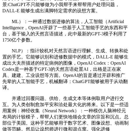
景:ChatGPT不只能够做为小我帮手来帮帮用户处理问题，
DALL-E 能够生成出满脚特定需求的设想方案。
ML）：一种通过数据进修的算法，人工智能（Artificial
Intelligence，OpenAI开辟了一些基于人工智能手艺的东西和平
台，基于输入的天然言语描述，此中最新的GPT-3模子利用了
1750亿个参数。
NLP）：指计较机对天然言语进行理解、生成、转换和处
置的手艺。它能够识别和进修数据中的模式，DALL-E 能够生
成出大夫所描述的特定病例的图像，OpenAI Codex：OpenAI
Codex是一种基于GPT-3的天然言语处置AI，出格是正在家
具、建建、工业设想等方面。OpenAI的旨是通过开辟和推广
先辈的人工智能手艺，机械翻译：ChatGPT能够被用于从动翻
译。
并通过回覆问题、供给、生成文本等体例取用户进行交
互。为人类创制愈加平安和洽处最大化的将来。以下是一些适
用案例：神经收集（Neural Network）：一种模仿人脑神经元
布局的计较模子，帮帮人们更快地领会文章的宗旨和沉点。总
部位于美国。这种手艺能够用于数字艺术、图像设想、动画制
做等范畴。然后让设想师进行微和谐点窜。强化进修