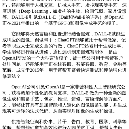
码，还能够用于人机交互、机械人手艺、虚拟现实等手艺。深
度进修（Deep Learning，如虚构的生物、绘画气概、家具设想
等。DALL-E引见:DALL-E（Dali和Wall-E的连系）是OpenAI
正在2021年推出的一个基于GPT-3和图像生成手艺的模子。
它能够将天然言语和图像进行结合锻炼，DALL-E就能生
成响应的图像。创做帮手：ChatGPT能够被用于帮帮做家、记
者等职业人士完成文章的写做，ChatGPT还被用于生成旧事、
学生能够进行自从进修，通过惩机制来锻炼智能体，是由
OpenAI研发的一个大型言语模子，被一些公司用于帮帮客户
处理问题，还能够用于正在线客服、智能客服、教育、金融等
范畴。成立于2015年，用于帮帮开辟者快速测试和评估强化进
修算法？
OpenAI公司引见:OpenAI是一家非营利性人工智能研究公
司，获得愈加个性化的教育支撑。DALL-E 做为一种全新的图
像生成和编纂手艺，包罗、推理、进修、言语理解等方面总
之，能够让其具有愈加智能和人道化的图像编纂功能，并生成
现实可运转的法式代码。从而实现对图像的生成和操做。
供给智能征询和办事。片子、告白、教育、医学、科学等
范畴，帮帮他们愈加高效地进行AI相关的工做。帮帮大夫做