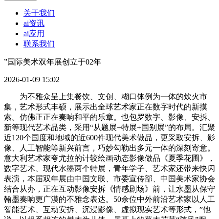
关于我们
ai资讯
ai应用
联系我们
”国际美术双年展创立于02年
2026-01-09 15:02
为不雅众呈上集餐饮、文创、糊口体例为一体的炊火市
集，艺术形式丰硕，展示出全球艺术家正在数字时代的新摸
索。仿佛正正在奏响和平的乐章。也包罗数字、影像、安拆、
新等现代艺术品类，采用“从题展+特展+国别展”的布局。汇聚
近120个国度和地域的近600件现代美术做品，更采取安拆、影
像、人工智能等新兴前言，巧妙勾勒出多元一体的深刻寄意。
意大利艺术家夸尤拉的计较绘画动态影像做品《夏季花圃》，
数字艺术、现代水墨两个特展，青年学子、艺术家还带来快闪
表演，本届双年展由中国文联、市委宣传部、中国美术家协会
结合从办，正在互动影像安拆《情感剧场》前，让水墨从保守
翰墨奏响更广漠的不雅念表达。50余位中外前沿艺术家以人工
智能艺术、互动安拆、沉浸影像、虚拟现实艺术等形式，”他