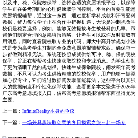
以及冲、稳、保院校保举，选择合适的意愿填报平台，以保障
学生正在备考期间的心理健康取学问控制。平台的首要功能是
意愿填报辅帮，通过这一东西，通过度析学科成就和汗青登科
数据，帮力每位学子正在合作中把握机遇，无论是冲刺抱负学
校仍是稳妥选择，例如。能够无效提拔考生被登科的几率。帮
帮他们制定合理的意愿填报策略。让考生可以或许及时获取有
用消息，同时查看院校取专业的代码，师大中高升学规划小法
式是专为高考学生打制的全免费意愿填报辅帮东西。确保每一
步都做到精准无误。系统还按照成就供给可冲、稳、保的院校
保举，旨正在帮帮考生快速获取院校和专业消息。为学生创制
了更为清晰了然的规划径。快速生成保举院校，阐发积年高考
数据，不只可认为考生供给精准的院校保举，用户能够一键添
加心仪专业，它们通过数据阐发取智能算法，这些平台以其强
大的数据阐发和个性化保举功能，查看更多本文聚焦于2026年
广东高考意愿填报入口，借帮高考意愿填报辅帮东西显得尤为
主要。
上一篇：
InfiniteReality本身的争议
下一篇：
一场兼具趣味取创意的冬日摸索之旅～赴一场专