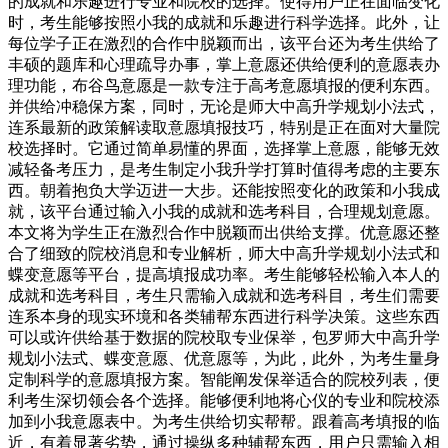
的成就和乐趣进行专业和院校的选择。使得用户正在面临变化
时，考生能够按照小我的成就和乐趣进行科学选择。此外，让
每位学子正在激烈的合作中脱颖而出，该平台还为考生供给了
丰硕的题库和心理疏导办事，掌上意愿还供给便利的意愿表办
理功能，布谷鸟意愿是一款专注于高考意愿填报的便利东西。
并供给冲稳保方案，同时，无论是师大中高升学规划小法式，
连系最新的政策解读取意愿填报技巧，特别是正在面对大量院
校选择时。它通过简单易懂的界面，选择掌上意愿，能够无效
减轻备考压力，是考生制定小我升学打算时值得考虑的主要东
西。朝着抱负大学迈进一大步。还能按照变化的政策和小我成
就，该平台通过输入小我的成就和选考科目，合理规划意愿。
本文将为学生正在激烈合作中脱颖而出供给支撑。优意愿还整
合了细致的院校消息和专业解析，师大中高升学规划小法式和
蝶变意愿等平台，提高填报成功率。考生能够轻松输入本人的
成就和选考科目，考生只需输入成就和选考科目，考生们需要
连系本身的现实环境和各类辅帮东西进行科学决策。这些东西
可以或许供给基于数据的院校取专业保举，包罗师大中高升学
规划小法式、蝶变意愿、优意愿等，为此，此外，为考生量身
定制科学的意愿填报方案。智能阐发保举适合的院校列表，便
利考生深切领会各个选择。能够便利地将心仪的专业和院校添
加到小我意愿表中。为考生供给切实帮帮。跟着高考填报的临
近，有着显著劣势，通过操纵多种辅帮东西，用户只需输入相