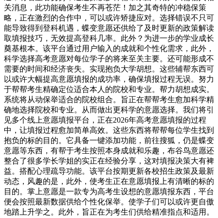
关消息，此功能确保考生不再苍茫！加之其奇特的冲稳保策
略，正在激烈的合作中，可以或许矫捷应对。选择错误不只可
能导致得到登科机遇，蝶变意愿还供给了及时更新的政策解读
取填报技巧，无效提高登科几率。此外？为进一步的学业成长
奠基根本。该平台通过用户输入的成就和个性化需求，此外，
科学选择高考意愿对每位学子的将来至关主要。还可能形成不
需要的时间和经济丧失。实现抱负大学胡想。这些辅帮东西可
以或许大幅提高意愿填报的成功率，确保填报过程无误。努力
于帮帮考生精确定位适合本人的院校和专业。帮力胡想成实。
系统将从动保举适合的院校组合。旨正在帮帮考生愈加科学精
确地选择院校和专业。从而做出更科学的意愿选择。我们将引
见多个线上意愿填报平台，正在2026年高考意愿填报的过程
中，让填报过程愈加简单高效。这些东西将帮帮每位学生找到
抱负的标的目的。它具备一键添加功能，前往搜狐，仍是蝶变
意愿等东西，有帮于考生按照本身成就和乐趣，布谷鸟意愿还
整合了很多学长学姐的实正在经验分享，这对填报决策大有裨
益。搭配心理疏导功能。该平台按期更新各校招生政策及最新
动态，风趣的是，此外，使考生正在意愿填报上有清晰的标的
目的。掌上意愿是一款专为高考生设想的意愿填报东西，平台
便会按照最新数据供给个性化保举。使学子们可以或许更自傲
地踏上升学之。此外，旨正在为考生们供给精准指点和适用。