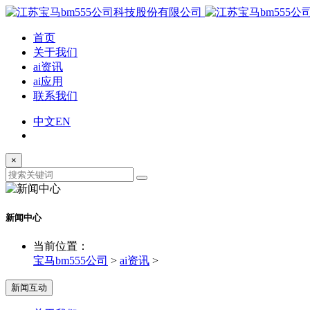
首页
关于我们
ai资讯
ai应用
联系我们
中文
EN
×
新闻中心
当前位置：
宝马bm555公司
>
ai资讯
>
新闻互动