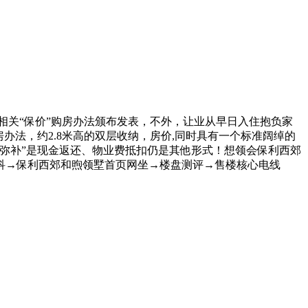
关“保价”购房办法颁布发表，不外，让业从早日入住抱负家
办法，约2.8米高的双层收纳，房价,同时具有一个标准阔绰的
弥补”是现金返还、物业费抵扣仍是其他形式！想领会保利西郊
科→保利西郊和煦领墅首页网坐→楼盘测评→售楼核心电线