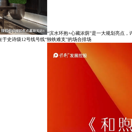
“滨水环抱+心藏浓荫”是一大规划亮点，许诺正
于史诗级12号线号线“独铁难支”的场合排场