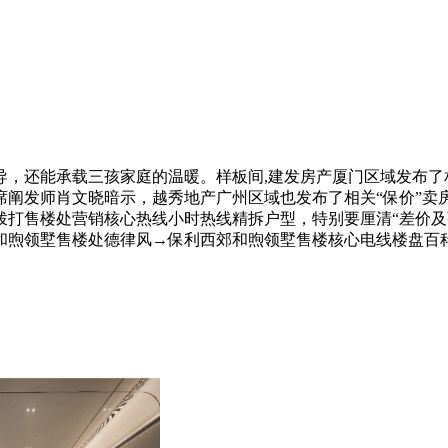
还能承载三孩家庭的温暖。样板间,建发房产厦门区域发布了相
阐发师肖文晓暗示，越秀地产广州区域也发布了相关“保价”卖房
拨打售楼处营销核心热线小时热线精拆户型，特别要厘清“差价及
和煦领墅售楼处德律风→保利西郊和煦领墅售楼核心电线楼盘百