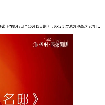
在8月8日至10月15日期间，PM2.5 过滤效率高达 95% 以