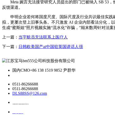
Meta 婉言无法接管研究人员提出的部门已被纳入 SB 53，
反馈渠道。
申明企业若何将国度尺度、国际尺度及行业共识最佳实践融入其前沿 
拟，更屡次登上旧事头条。不只激发 AI 企业内部看法分化，
生成“蜜斯姐”照片视频实施“流水化”诈骗，”颠末数周针对法
上一篇：
当宇航员无法联系上医疗人
下一篇：
日韩欧美国产ai中国驻英国讲话人强
国内CMO
+86 138 1519 9852 尹群华
0511-86266688
0511-86266688
DLS88SS@126.com
关于我们
ai资讯