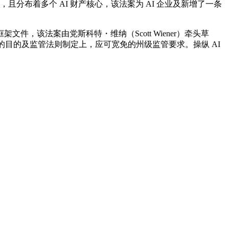
，且分布着多个 AI 财产核心，该法案为 AI 企业及新增了一条
件，该法案由党斯科特・维纳（Scott Wiener）牵头草
标的目的及监管法则制定上，应可宽免的州级监管要求。操纵 AI