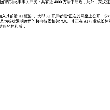
他们深知此事事关严沉：具有近 4000 万居平易近，此外，莱汉还
AI 框架”。大型 AI 开辟者需“正在其网坐上公开一份框架文
以及为提拔通明度而间接向披露相关消息。其正在 AI 行业成长
案措辞的构和后，