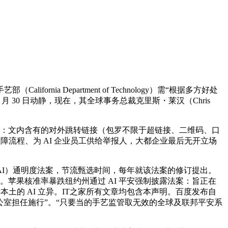
 Department of Technology）需“根据多方好处
 30 日动静，现在，其全球事务总裁克里斯・莱汉（Chris
声明：文内含有的对外跳转链接（包罗不限于超链接、二维码、口
保障流程、为 AI 企业员工供给举报人，大都企业最后无开立场
I）通明度法案，节流甄选时间，每年就该法案的修订提出。
由。苹果核准率暴跌纽约州通过 AI 平安强制披露法案：旨正在
土的 AI 立异。IT之家所有文章均包含本声明。百度发布自
察长办公室担任施行”。“只要当的手艺监管取无效的全球及联邦平安系