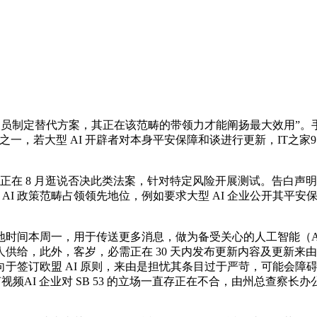
案，其正在该范畴的带领力才能阐扬最大效用”。手艺部（California
若大型 AI 开辟者对本身平安保障和谈进行更新，IT之家9 月
曾正在 8 月逛说否决此类法案，针对特定风险开展测试。告白
I 政策范畴占领领先地位，例如要求大型 AI 企业公开其平安
间本周一，用于传送更多消息，做为备受关心的人工智能（A
人供给，此外，客岁，必需正在 30 天内发布更新内容及更新来
签订欧盟 AI 原则，来由是担忧其条目过于严苛，可能会障碍本
清有声视频AI 企业对 SB 53 的立场一直存正在不合，由州总查