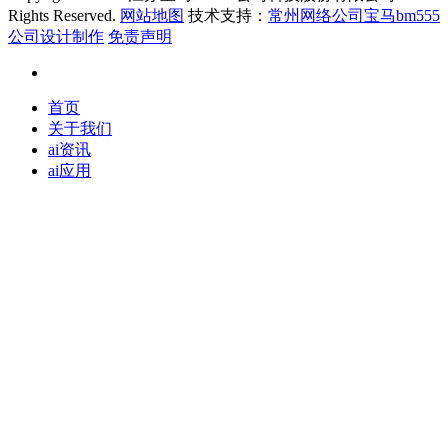
Rights Reserved.
网站地图
技术支持：
常州网络公司宝马bm555
公司设计制作
免责声明
首页
关于我们
ai资讯
ai应用