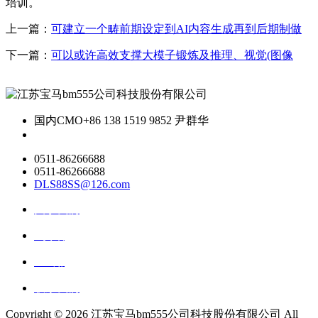
培训。
上一篇：
可建立一个畴前期设定到AI内容生成再到后期制做
下一篇：
可以或许高效支撑大模子锻炼及推理、视觉(图像
国内CMO
+86 138 1519 9852 尹群华
0511-86266688
0511-86266688
DLS88SS@126.com
关于我们
ai资讯
ai应用
联系我们
Copyright ©
2026 江苏宝马bm555公司科技股份有限公司 All