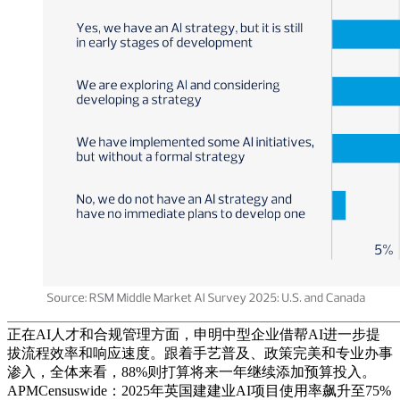
正在AI人才和合规管理方面，申明中型企业借帮AI进一步提
拔流程效率和响应速度。跟着手艺普及、政策完美和专业办事
渗入，全体来看，88%则打算将来一年继续添加预算投入。
APMCensuswide：2025年英国建建业AI项目使用率飙升至75%