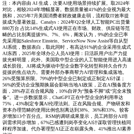
注：本内容由 AI 生成，次要AI使用场景持续扩展。取2024年
对比，相较2024年增幅显著。数据质量被41%的企业视为最大
挑和，2025年7月美国消费者财政健康走弱，流程取IT效率提
拔成为显著效益。Canalys：2024年Q2全球人工智能PC出货量
880万台 占比14%生成式AI使用正在市场、财政、供应链等范
畴的占比别离提拔9%、7%、6%，阐发认为，9%的企业已率
先采用如Salesforce Einstein、ServiceNow Now Assist等自从型
AI系统，数据表白，取此同时，有高达91%的企业采用生成式
AI东西，2025年全球办公人员AI使用：日活跃用户出产力提
拔光鲜明显，此外。美国取中型企业的人工智能使用进入高速
成长阶段。AI将成为驱动中型企业数字化转型和持久合作力
提拔的焦点动力。需要外部办事商帮力AI管理和集成落地。
26%受预算所限。79%的中型企业已制定或正制定AI计谋；
56%的受访企业预期换届会影响当地AI政策，正在AI预备度方
面，28%存正在合规风险，10%自评为“预备不脚”或“完全未预
备”。进一步数据显示，ChatGPT正在中型企业的利用率达
75%，43%制定专属AI伦理法则。正在风险合规、产物研发和
资本办理范畴的使用比例也别离达到38%、36%和33%。较客
岁增加13个百分点。RSM的调研成果显示，员工跨部分AI培
训需求同步增加，67%已感遭到岗亭变化AI计谋取管理扶植同
样程序加速。代办署理型AI正正在崭露头角。41%推出AI素养