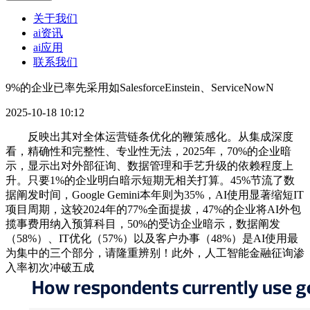
关于我们
ai资讯
ai应用
联系我们
9%的企业已率先采用如SalesforceEinstein、ServiceNowN
2025-10-18 10:12
反映出其对全体运营链条优化的鞭策感化。从集成深度
看，精确性和完整性、专业性无法，2025年，70%的企业暗
示，显示出对外部征询、数据管理和手艺升级的依赖程度上
升。只要1%的企业明白暗示短期无相关打算。45%节流了数
据阐发时间，Google Gemini本年则为35%，AI使用显著缩短IT
项目周期，这较2024年的77%全面提拔，47%的企业将AI外包
揽事费用纳入预算科目，50%的受访企业暗示，数据阐发
（58%）、IT优化（57%）以及客户办事（48%）是AI使用最
为集中的三个部分，请隆重辨别！此外，人工智能金融征询渗
入率初次冲破五成