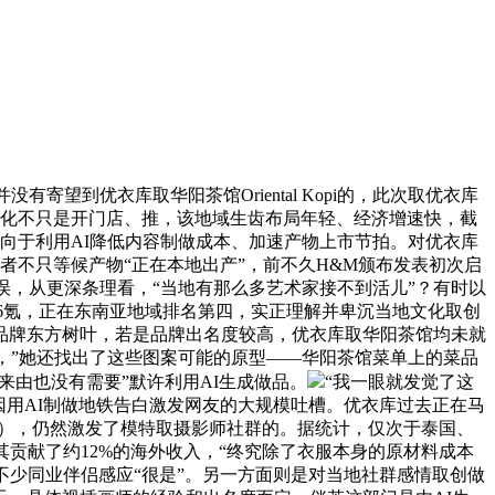
望到优衣库取华阳茶馆Oriental Kopi的，此次取优衣库
土化不只是开门店、推，该地域生齿布局年轻、经济增速快，截
倾向于利用AI降低内容制做成本、加速产物上市节拍。对优衣库
者不只等候产物“正在本地出产”，前不久H&M颁布发表初次启
误，从更深条理看，“当地有那么多艺术家接不到活儿”？有时以
诉36氪，正在东南亚地域排名第四，实正理解并卑沉当地文化取创
品牌东方树叶，若是品牌出名度较高，优衣库取华阳茶馆均未就
，”她还找出了这些图案可能的原型——华阳茶馆菜单上的菜品
来由也没有需要”默许利用AI生成做品。
“我一眼就发觉了这
曾因用AI制做地铁告白激发网友的大规模吐槽。优衣库过去正在马
1元），仍然激发了模特取摄影师社群的。据统计，仅次于泰国、
贡献了约12%的海外收入，“终究除了衣服本身的原材料成本
题标签，他身边不少同业伴侣感应“很是”。另一方面则是对当地社群感情取创做