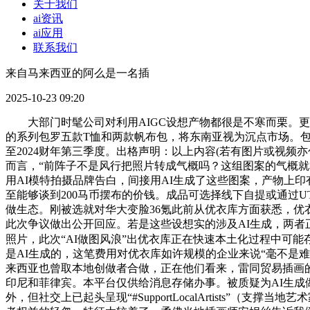
关于我们
ai资讯
ai应用
联系我们
来自马来西亚的阿么是一名插
2025-10-23 09:20
大部门时髦公司对利用AIGC设想产物都很是不寒而栗。更像是免
的系列包罗五款T恤和两款帆布包，将东南亚视为沉点市场。包
至2024财年第三季度。出格声明：以上内容(若有图片或视频
而言，“前阵子不是风行把照片转成气概吗？这组图案的气概就
用AI模特拍摄品牌告白，间接用AI生成了这些图案，产物上
至能够谈到200马币摆布的价钱。成品可选择线下自提或通过UT
做生态。刚被选就对华大变脸36氪此前从优衣库方面获悉，
此次争议做出公开回应。若是这些设想实的涉及AI生成，两者
照片，此次“AI做图风浪”出优衣库正在快速本土化过程中可能
是AI生成的，这笔费用对优衣库如许规模的企业来说“毫不是难
来西亚也曾取本地创做者合做，正在他们看来，雷同贸易插画的报
印尼和菲律宾。本平台仅供给消息存储办事。被质疑为AI生成
外，但社交上已起头呈现“#SupportLocalArtists”（支