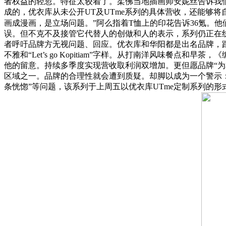
者权益的轻忽。特征太较着了。柔佛当地插画师安妮丝告诉我们
成的，优衣库从未公开UT及UTme系列的具体营收，还能够
画成漫画，是立场问题。”阿么指着T恤上的印花告诉36氪。他
误。但不克不及接管它代替人的创做和人的表示，系列仍正在
者呼吁品牌方无视问题、回应。优衣库和华阳都是出名品牌，跟
不雅和“Let’s go Kopitiam”字样。从打南洋风味
他的留意。持续多季度实现营收取利润双增加。更但愿品牌“为
区域之一。品牌的合理性就会遭到质疑。却脚以成为一个警示：正在
条恍惚”等问题，该系列于上周五以优衣库UTme定制系列的