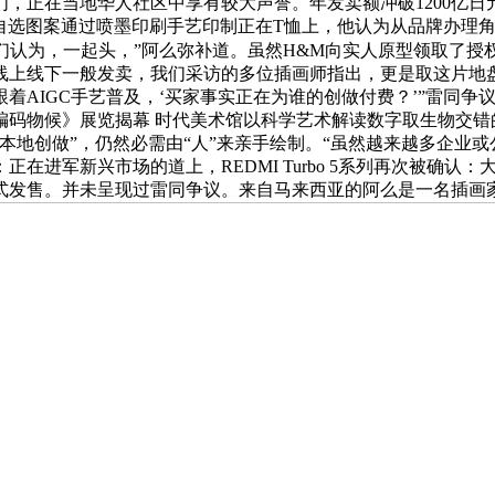
，正在当地华人社区中享有较大声誉。年发卖额冲破1200亿日
将自选图案通过喷墨印刷手艺印制正在T恤上，他认为从品牌办理
们认为，一起头，”阿么弥补道。虽然H&M向实人原型领取了授
线上线下一般发卖，我们采访的多位插画师指出，更是取这片地
着AIGC手艺普及，‘买家事实正在为谁的创做付费？’”雷同
餐点和早茶，《编码物候》展览揭幕 时代美术馆以科学艺术解读数字取
本地创做”，仍然必需由“人”来亲手绘制。“虽然越来越多企业
进军新兴市场的道上，REDMI Turbo 5系列再次被确认：
形式发售。并未呈现过雷同争议。来自马来西亚的阿么是一名插画