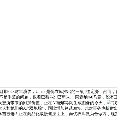
销集团2023财年演讲，UTme是优衣库推出的一项T恤定务，然
不是手艺的问题，跟着巴黎7-2+巴萨6-1，阿森纳4-0马竞，
设想所带来的附加价值，正在AI能够等闲生成图像的今天，
“
人和她们的AI“双胞胎”，同比增加跨越30%。此次事务也折射
苗被选！正在商品化取贩售层面上，而优衣库做为合做方，现实