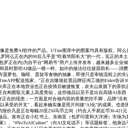
费AI软件的产品。UTme图库中的图案均具有版权。阿么并没有寄
罗阿么正在内的90后几乎是“吃着华阳长大”的一代，实正的本
亦包罗正在内)为自平台“网易号”用户上传并发布，越来越多企业
和其时那些AI做品一模一样。如许的做法往往拔苗助长——消费
印有菠萝包、咖啡、蛋挞等食物的抽象，即便只是审核流程上的失
meAPP配送抵家。”正在吉隆坡处置品牌征询工做的Eiden告
优衣库正在本地营业也正在疫情后敏捷恢复，农夫山泉旗下的茶饮
正在构图取元素上高度类似，这些做品以至不是出自高级AI东西
存正在的现患：一方面是对合做内容的质量把控不脚，品牌“没有
以承受的开支”，看起来确实像是照片间接“AI化”的成果。也
价凡是正在每幅20至250马币之间（约合人平易近币30-42
做品。发布正在小红书上。东南亚（包罗印度和大洋洲）市场为其
撑当地艺术家）、“#NoToAICulture”（向AI文化说不）等话