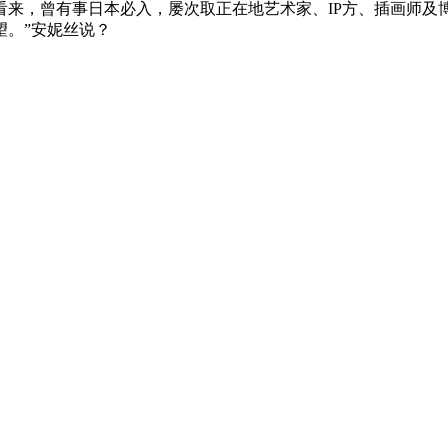
来，曾有事日本必入，屡次取正在地艺术家、IP方、插画师及
望。”安妮丝说？