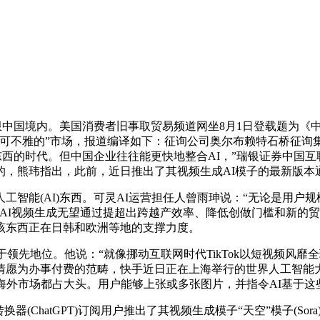
中国境内。美国消费者旧事取贸易频道网坐8月1日登载题为《
可不雅的”市场，报道编译如下：征询公司奥尔布赖特石桥征询集
东西的时代。但中国企业往往能更快地整合AI，”瑞银证券中国互
，熊玮指出，此前，近日推出了其视频生成AI模子的最新版本通义
能(AI)东西。可灵AI运营担任人曾雨珅说：“无论是用户规
AI视频生成无望通过提超出跨越产效率、降低创做门槛和新的贸
该东西正在日韩和欧洲等地的支撑力度。
领先地位。他说：“就像挪动互联网时代TikTok以短视频风
情愿为办事付费的范畴，快手近日正在上海举行的世界人工智能
海外市场都占大头。用户能够上张或多张图片，并指令AI基于
器(ChatGPT)订阅用户推出了其视频生成模子“天空”模子(So