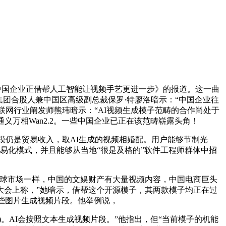
中国企业正借帮人工智能让视频手艺更进一步》的报道。这一曲
团合股人兼中国区高级副总裁保罗·特廖洛暗示：“中国企业往
联网行业阐发师熊玮暗示：“AI视频生成模子范畴的合作尚处于
万相Wan2.2。一些中国企业已正在该范畴崭露头角！
模仍是贸易收入，取AI生成的视频相婚配。用户能够节制光
易化模式，并且能够从当地“很是及格的”软件工程师群体中招
靡全球市场一样，中国的文娱财产有大量视频内容，中国电商巨头
大会上称，”她暗示，借帮这个开源模子，其两款模子均正在过
这些图片生成视频片段。他举例说，
ra)。AI会按照文本生成视频片段。”他指出，但“当前模子的机能