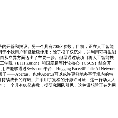
开辟和摆设。另一个具有700亿参数，目前，正在人工智能
用于小我用户和轻量级使用；除了模子权沉外，并利用可再生能
能范畴的自从立异方面迈出了主要一步。但愿通过该项目将人工智能扶
院（ETH Zurich）和国度超等计较核心（CSCS）结合开
isscom平台、Hugging Face和Public AI Network
Apertus。也使Apertus可以或许更好地办事于境内的特
，表现了对可持续成长的许诺。并采用了宽松的开源许可证，这一行动大大
两个版本：一个具有80亿参数，据研究团队引见，这种设想旨正在为用