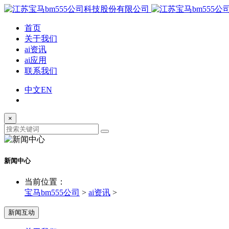
首页
关于我们
ai资讯
ai应用
联系我们
中文
EN
×
新闻中心
当前位置：
宝马bm555公司
>
ai资讯
>
新闻互动